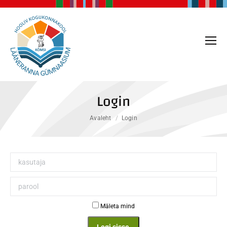
Login
You are here:
Avaleht
Login
kasutaja
parool
Mäleta mind