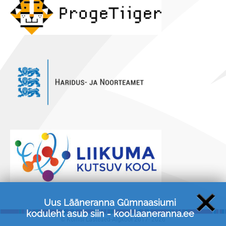
Uus Lääneranna Gümnaasiumi
koduleht asub siin -
kool.laaneranna.ee
© Kõmsi Lasteaed-Algkool 2017-
2026